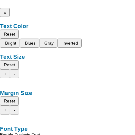
x
Text Color
Reset
Bright
Blues
Gray
Inverted
Text Size
Reset
+
-
Margin Size
Reset
+
-
Font Type
Enable Dyslexic Font