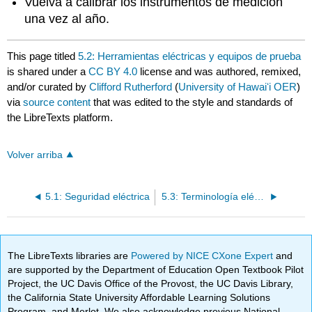
Vuelva a calibrar los instrumentos de medición
una vez al año.
This page titled
5.2: Herramientas eléctricas y equipos de prueba
is shared under a
CC BY 4.0
license and was authored, remixed,
and/or curated by
Clifford Rutherford
(
University of Hawaiʻi OER
)
via
source content
that was edited to the style and standards of
the LibreTexts platform.
Volver arriba
5.1: Seguridad eléctrica
5.3: Terminología eléctrica e iluminación
The LibreTexts libraries are
Powered by NICE CXone Expert
and
are supported by the Department of Education Open Textbook Pilot
Project, the UC Davis Office of the Provost, the UC Davis Library,
the California State University Affordable Learning Solutions
Program, and Merlot. We also acknowledge previous National