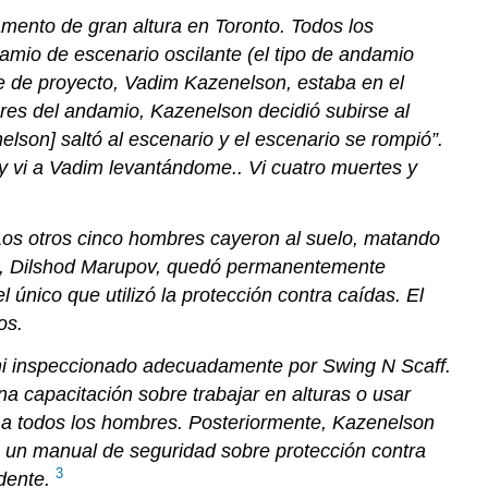
tropiezos
ento de gran altura en Toronto. Todos los
y
mio de escenario oscilante (el tipo de andamio
caídas
fe de proyecto, Vadim Kazenelson, estaba en el
RUIDO
res del andamio, Kazenelson decidió subirse al
Y
nelson] saltó al escenario y el escenario se rompió”.
VIBRACIÓN
 y vi a Vadim levantándome.. Vi cuatro muertes y
Caja
4.2
Trauma
 Los otros cinco hombres cayeron al suelo, matando
acústico
nto, Dilshod Marupov, quedó permanentemente
en
 único que utilizó la protección contra caídas. El
call
os.
centers
Cuadro
o ni inspeccionado adecuadamente por Swing N Scaff.
4.3
a capacitación sobre trabajar en alturas o usar
Equivalencias
r a todos los hombres. Posteriormente, Kazenelson
de
decibelios
dio un manual de seguridad sobre protección contra
3
TEMPERATURA
idente.