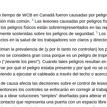
e tiempo de WCB en Canadá fueron causadas por peligros
4
esión más común.
Las lesiones causadas por peligros f
os peligros físicos están sobrerrepresentados en las re
5
mente sostenidas sobre los peligros de seguridad.
Los 
ectos en la salud de los trabajadores son claros y directo
n la prevalencia de (y por lo tanto no controlan) los pe
no se considera gran cosa porque es un peligro de tropi
(“¡levante los pies!”). Cuando tales peligros resultan e
nar por qué el peligro estaba presente y por qué no se co
endo a ejecutar el cableado a través del techo o acercan
 de causa afecta las decisiones sobre el control de lesio
entonces los controles se enfocarán en corregir al trabaj
ta a idear soluciones “simples” diseñadas para alterar e
 de contacto que representa una puerta con un espacio li