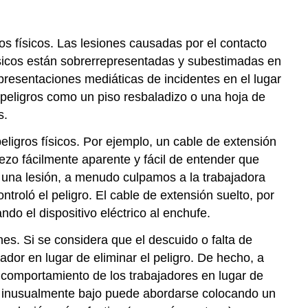
riesgo
de
 físicos. Las lesiones causadas por el contacto
cáncer?
ísicos están sobrerrepresentadas y subestimadas en
ERGONOMÍA
presentaciones mediáticas de incidentes en el lugar
Cuadro
peligros como un piso resbaladizo o una hoja de
4.6
Dos
s.
ejemplos
ligros físicos. Por ejemplo, un cable de extensión
de
RSI
ezo fácilmente aparente y fácil de entender que
RESUMEN
n una lesión, a menudo culpamos a la trabajadora
PREGUNTAS
ntroló el peligro. El cable de extensión suelto, por
DE
do el dispositivo eléctrico al enchufe.
DISCUSIÓN
nes. Si se considera que el descuido o falta de
EJERCICIO
ador en lugar de eliminar el peligro. De hecho, a
NOTAS
l comportamiento de los trabajadores en lugar de
bre inusualmente bajo puede abordarse colocando un