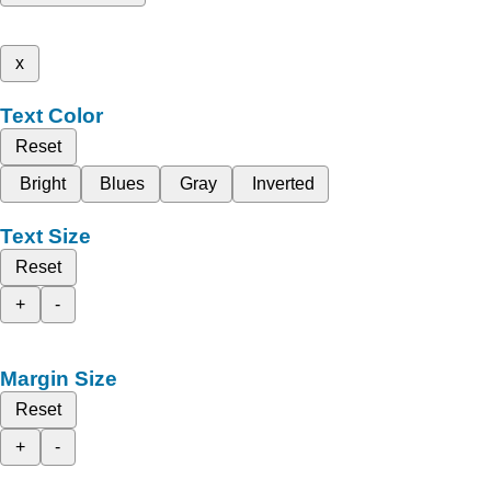
x
Text Color
Reset
Bright
Blues
Gray
Inverted
Text Size
Reset
+
-
Margin Size
Reset
+
-