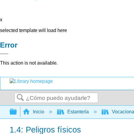
x
selected template will load here
Error
This action is not available.
Buscar
Expandir/contraer jerarquía global
Inicio
Estantería
Vocacion
1.4: Peligros físicos