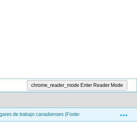
chrome_reader_mode
Enter Reader Mode
Exp
gares de trabajo canadienses (Foster y Barnetson)
1: