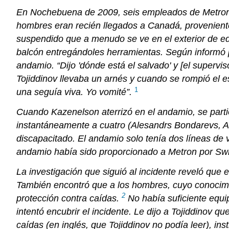
En Nochebuena de 2009, seis empleados de Metron 
hombres eran recién llegados a Canadá, proveniente
suspendido que a menudo se ve en el exterior de edi
balcón entregándoles herramientas. Según informó p
andamio. “Dijo 'dónde está el salvado' y [el superviso
Tojiddinov llevaba un arnés y cuando se rompió el e
1
una seguía viva. Yo vomité”.
Cuando Kazenelson aterrizó en el andamio, se parti
instantáneamente a cuatro (Alesandrs Bondarevs, A
discapacitado. El andamio solo tenía dos líneas de vi
andamio había sido proporcionado a Metron por Swi
La investigación que siguió al incidente reveló qu
También encontró que a los hombres, cuyo conocimien
2
protección contra caídas.
No había suficiente equi
intentó encubrir el incidente. Le dijo a Tojiddinov 
caídas (en inglés, que Tojiddinov no podía leer), ins