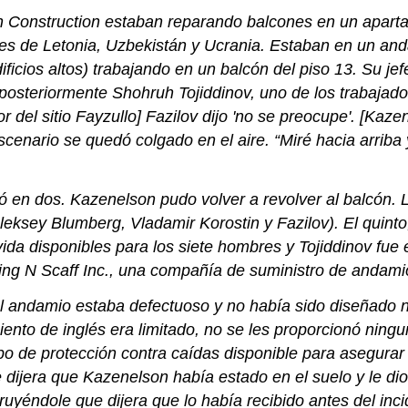
Construction estaban reparando balcones en un apartam
s de Letonia, Uzbekistán y Ucrania. Estaban en un anda
ficios altos) trabajando en un balcón del piso 13. Su je
osteriormente Shohruh Tojiddinov, uno de los trabajado
r del sitio Fayzullo] Fazilov dijo 'no se preocupe'. [Kaze
scenario se quedó colgado en el aire. “Miré hacia arriba
ó en dos. Kazenelson pudo volver a revolver al balcón.
leksey Blumberg, Vladamir Korostin y Fazilov). El qui
da disponibles para los siete hombres y Tojiddinov fue el
ng N Scaff Inc., una compañía de suministro de andami
e el andamio estaba defectuoso y no había sido diseñad
to de inglés era limitado, no se les proporcionó ningun
po de protección contra caídas disponible para asegura
que dijera que Kazenelson había estado en el suelo y le 
truyéndole que dijera que lo había recibido antes del inc