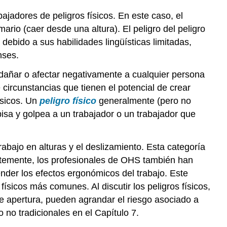
RADIACIÓN
adores de peligros físicos. En este caso, el
Caja
ario (caer desde una altura). El peligro del peligro
4.4
debido a sus habilidades lingüísticas limitadas,
La
nses.
huelga
de
 dañar o afectar negativamente a cualquier persona
Elliot
 circunstancias que tienen el potencial de crear
Lake
ísicos. Un
peligro físico
generalmente (pero no
y
los
isa y golpea a un trabajador o un trabajador que
orígenes
de
la
rabajo en alturas y el deslizamiento. Esta categoría
OHS
ientemente, los profesionales de OHS también han
Cuadro
tender los efectos ergonómicos del trabajo. Este
4.5
físicos más comunes. Al discutir los peligros físicos,
¿Los
de apertura, pueden agrandar el riesgo asociado a
celulares
 no tradicionales en el Capítulo 7.
son
un