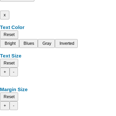
x
Text Color
Reset
Bright
Blues
Gray
Inverted
Text Size
Reset
+
-
Margin Size
Reset
+
-