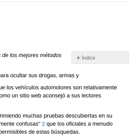
s de los mejores métodos
Índice
Búsquedas
de
ara ocultar sus drogas, armas y
Causa
que los vehículos automotores son relativamente
Probable
omo un sitio web aconsejó a sus lectores
Causa
probable
para
eprimiendo muchas pruebas descubiertas en su
buscar
blemente confusas”
2
que los oficiales a menudo
PC
d permisibles de estas búsquedas.
PARA
ARRESTAR