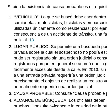
Si bien la existencia de causa probable es el requis
“VEHÍCULO”: Lo que se buscó debe caer dentro de
camionetas, motocicletas, bicicletas y embarcac
utilizadas únicamente como residencias; por eje
consecuencia de un accidente de tránsito, una fa
policial.
13
LUGAR PÚBLICO: Se permite una búsqueda por cau
privada sobre la cual el sospechoso no podía es
pudo ser registrado sin una orden judicial o co
registrados porque en general se acordó que la 
fácilmente accesible desde la calle. En 2013, s
a una entrada privada requeriría una orden judicia
precisamente el objetivo de realizar un registro v
normalmente requerirá una orden judicial.
CAUSA PROBABLE: Consulte “Causa probable par
ALCANCE DE BÚSQUEDA: Los oficiales deben habe
pruebas. Consulte “Alcance e intensidad de la b