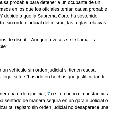
causa probable para detener a un ocupante de un
la
búsqueda
 casos en los que los oficiales tenían causa probable
Búsquedas
. Y debido a que la Suprema Corte ha sostenido
de
ro sin orden judicial del mismo, las reglas relativas
sospecha
razonable
Referencias
os de discutir. Aunque a veces se le llama “La
Colaboradores
le”.
y
Atribuciones
r un vehículo sin orden judicial si tienen causa
 legal si fue “basado en hechos que justificarían la
ener una orden judicial,
7
o si no hubo circunstancias
ba sentado de manera segura en un garaje policial o
alizar tal registro sin orden judicial no desaparece una