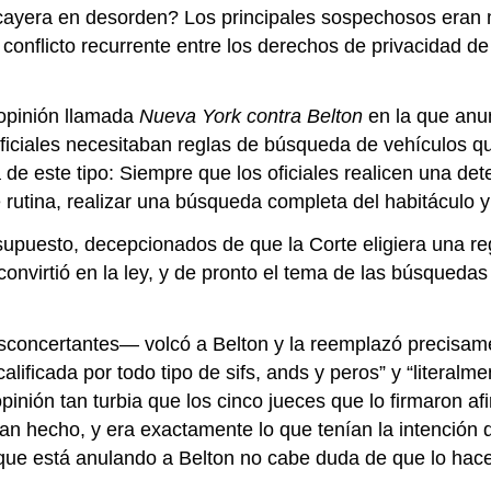
y cayera en desorden? Los principales sospechosos era
conflicto recurrente entre los derechos de privacidad de
 opinión llamada
Nueva York contra Belton
en la que anu
ciales necesitaban reglas de búsqueda de vehículos que f
de este tipo: Siempre que los oficiales realicen una det
rutina, realizar una búsqueda completa del habitáculo y
upuesto, decepcionados de que la Corte eligiera una re
onvirtió en la ley, y de pronto el tema de las búsqueda
concertantes— volcó a Belton y la reemplazó precisamen
alificada por todo tipo de sifs, ands y peros” y “literalme
pinión tan turbia que los cinco jueces que lo firmaron a
 hecho, y era exactamente lo que tenían la intención de
que está anulando a Belton no cabe duda de que lo hace