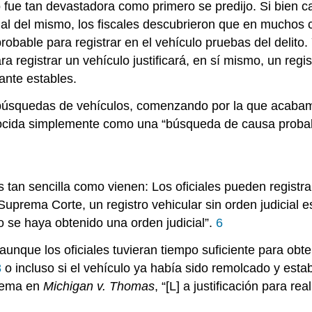
 fue tan devastadora como primero se predijo. Si bien 
dicial del mismo, los fiscales descubrieron que en muchos
obable para registrar en el vehículo pruebas del delito
registrar un vehículo justificará, en sí mismo, un regist
ante estables.
de búsquedas de vehículos, comenzando por la que acabam
ocida simplemente como una “búsqueda de causa probab
s tan sencilla como vienen: Los oficiales pueden registra
Suprema Corte, un registro vehicular sin orden judicial es
o se haya obtenido una orden judicial”.
6
 aunque los oficiales tuvieran tiempo suficiente para obt
8
o incluso si el vehículo ya había sido remolcado y esta
rema en
Michigan v. Thomas
, “[L] a justificación para re