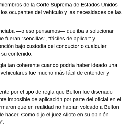
n miembros de la Corte Suprema de Estados Unidos
>
 los ocupantes del vehículo y las necesidades de las
PC
PARA
BUSCAR
nciaba —o eso pensamos— que iba a solucionar
INFERENCIA
ueran “sencillas”, “fáciles de aplicar” y
BASADA
ención bajo custodia del conductor o cualquier
EN
UNA
 su contenido.
ASOCIACIÓN
gla tan coherente cuando podría haber ideado una
CERCANA
s vehiculares fue mucho más fácil de entender y
CONTENEDOR
PARA
MEDICAMENTOS
te por el tipo de regla que Belton fue diseñado
>
nte imposible de aplicación por parte del oficial en el
MEDICAMENTOS
firmaron que en realidad no habían volcado a Belton
Alcance
e
 hacer. Como dijo el juez Alioto en su opinión
intensidad
”.
de