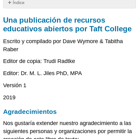
Índice
Una
publicación
Una publicación de recursos
de
educativos abiertos por Taft College
recursos
educativos
Escrito y compilado por Dave Wymore & Tabitha
abiertos
por
Raber
Taft
Editor de copia: Trudi Radtke
College
Agradecimientos
Editor: Dr. M. L. Jiles PhD, MPA
Prefacio
Versión 1
2019
Agradecimientos
Nos gustaría extender nuestro agradecimiento a las
siguientes personas y organizaciones por permitir la