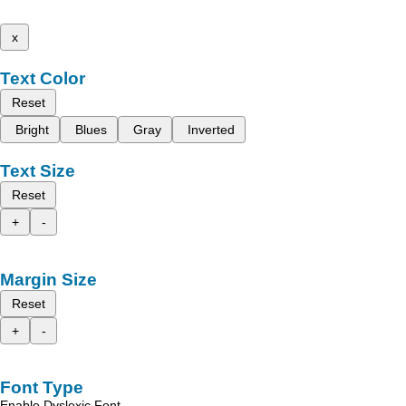
x
Text Color
Reset
Bright
Blues
Gray
Inverted
Text Size
Reset
+
-
Margin Size
Reset
+
-
Font Type
Enable Dyslexic Font