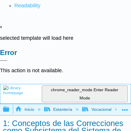
Readability
x
selected template will load here
Error
This action is not available.
chrome_reader_mode
Enter Reader
Mode
Expandir/contraer jerarquía global
Inicio
Estantería
Vocacional
1: Conceptos de las Correcciones
como Subsistema del Sistema de