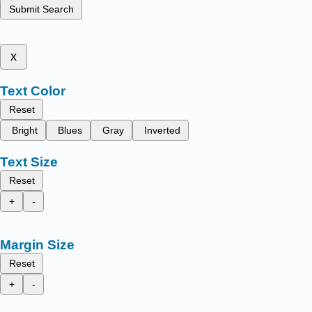
Submit Search
x
Text Color
Reset
Bright
Blues
Gray
Inverted
Text Size
Reset
+
-
Margin Size
Reset
+
-