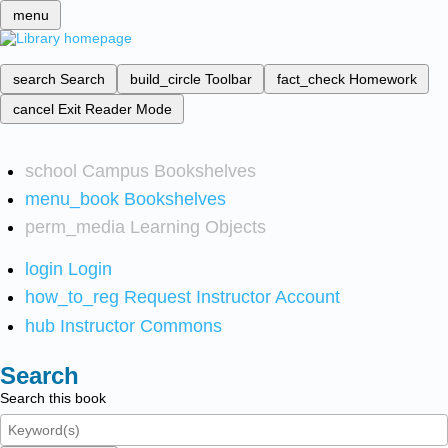
menu
search
Search
build_circle
Toolbar
fact_check
Homework
cancel
Exit Reader Mode
school
Campus Bookshelves
menu_book
Bookshelves
perm_media
Learning Objects
login
Login
how_to_reg
Request Instructor Account
hub
Instructor Commons
Search
Search this book