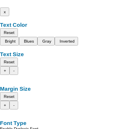
x
Text Color
Reset
Bright
Blues
Gray
Inverted
Text Size
Reset
+
-
Margin Size
Reset
+
-
Font Type
Enable Dyslexic Font