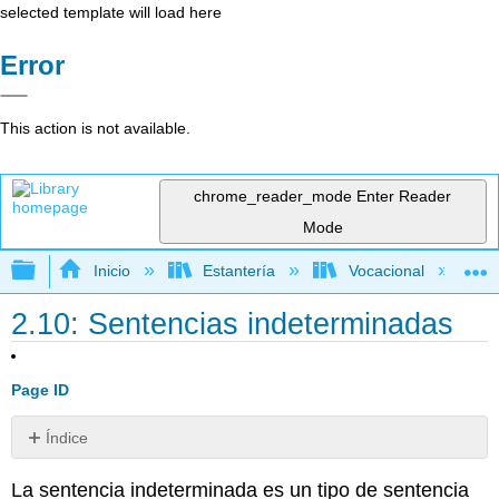
selected template will load here
Error
This action is not available.
chrome_reader_mode
Enter Reader
Mode
Expandir/contraer jerarquía global
Inicio
Estantería
Vocacional
2.10: Sentencias indeterminadas
Page ID
Índice
Sin
encabezados
La
sentencia indeterminada
es un tipo de sentencia