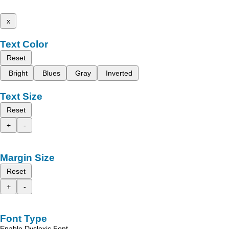
x
Text Color
Reset
Bright
Blues
Gray
Inverted
Text Size
Reset
+
-
Margin Size
Reset
+
-
Font Type
Enable Dyslexic Font