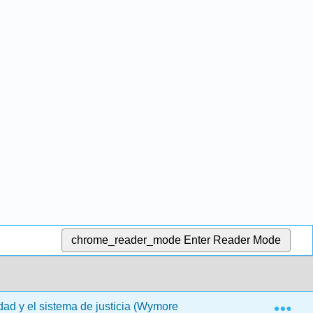
chrome_reader_mode
Enter Reader Mode
Exp
ad y el sistema de justicia (Wymore y Raber)
10: Estr