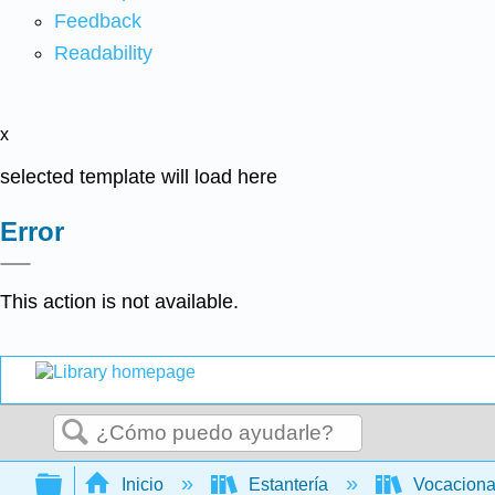
Feedback
Readability
x
selected template will load here
Error
This action is not available.
Buscar
Expandir/contraer jerarquía global
Inicio
Estantería
Vocacion