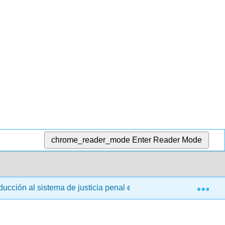
chrome_reader_mode
Enter Reader Mode
Exp
oducción al sistema de justicia penal estadounidense (Burke et a