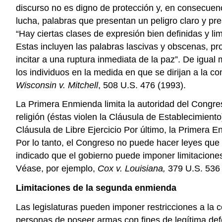
discurso no es digno de protección y, en consecuenc
lucha, palabras que presentan un peligro claro y pr
“Hay ciertas clases de expresión bien definidas y l
Estas incluyen las palabras lascivas y obscenas, pro
incitar a una ruptura inmediata de la paz”. De igual 
los individuos en la medida en que se dirijan a la c
Wisconsin v. Mitchell
, 508 U.S. 476 (1993).
La Primera Enmienda limita la autoridad del Congres
religión (éstas violen la Cláusula de Establecimiento
Cláusula de Libre Ejercicio Por último, la Primera 
Por lo tanto, el Congreso no puede hacer leyes que
indicado que el gobierno puede imponer limitaciones
Véase, por ejemplo,
Cox v. Louisiana,
379 U.S. 536 
Limitaciones de la segunda enmienda
Las legislaturas pueden imponer restricciones a la
personas de poseer armas con fines de legítima de