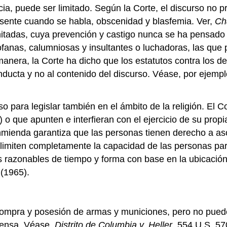
ia, puede ser limitado. Según la Corte, el discurso no p
esente cuando se habla, obscenidad y blasfemia. Ver,
Ch
imitadas, cuya prevención y castigo nunca se ha pensado
fanas, calumniosas y insultantes o luchadoras, las que p
manera, la Corte ha dicho que los estatutos contra los de
onducta y no al contenido del discurso. Véase, por ejemp
o para legislar también en el ámbito de la religión. El
) o que apunten e interfieran con el ejercicio de su propi
Enmienda garantiza que las personas tienen derecho a as
 limiten completamente la capacidad de las personas pa
 razonables de tiempo y forma con base en la ubicación 
(1965).
 compra y posesión de armas y municiones, pero no pued
fensa. Véase,
Distrito de Columbia v. Heller
, 554 U.S. 57