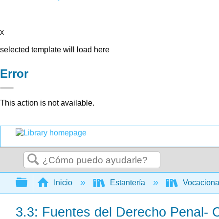
x
selected template will load here
Error
This action is not available.
Buscar
Expandir/contraer jerarquía global
Inicio
Estantería
Vocacion
3.3: Fuentes del Derecho Penal- C