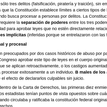
lo tres delitos (falsificación, piratería y traición), si
que la Constitución establece límites a ciertos tipos de 
ando busca procesar a personas por delitos. La Constitu
 requiere la
separación de poderes
entre los tres poder
toridad para aprobar leyes que no estén directamente rela
des implícitas
(inferidas porque se entrelazaron con las
al y procesal
an preocupados por dos casos históricos de abuso por par
ngreso aprobar este tipo de leyes en el cuerpo original d
ue se aplican retroactivamente, o los castigos aumentad
a procesar exitosamente a un individuo.
B
males de los
l efecto de declararlos culpables sin juicio.
 dentro de la Carta de Derechos, las primeras diez enmi
s estadistas tenían puntos de vista opuestos sobre cuán
ando circulaba y ratificaba la constitución federal origi
rechos.