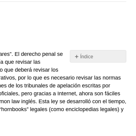
ares”. El derecho penal se
Índice
a que revisar las
Ejercicio
lo que deberá revisar los
de
ativos, por lo que es necesario revisar las normas
Música
ones de los tribunales de apelación escritas por
y
Derecho
iciales, pero gracias a Internet, ahora son fáciles
Comparación
on law inglés. Esta ley se desarrolló con el tiempo,
de
y “hornbooks” legales (como enciclopedias legales) y
casos
Ejercicio