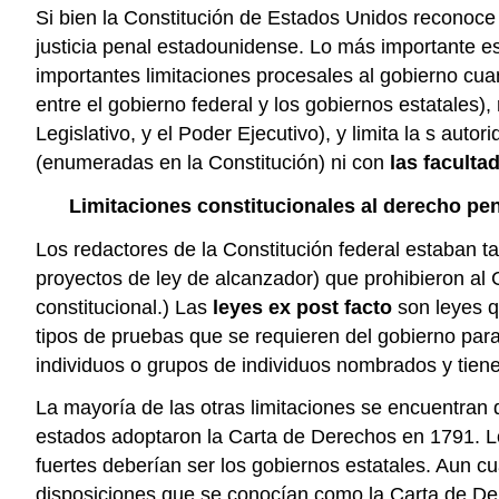
Si bien la Constitución de Estados Unidos reconoce só
justicia penal estadounidense. Lo más importante es 
importantes limitaciones procesales al gobierno cu
entre el gobierno federal y los gobiernos estatales),
Legislativo, y el Poder Ejecutivo), y limita la s au
(enumeradas en la Constitución) ni con
las faculta
Limitaciones constitucionales al derecho pen
Los redactores de la Constitución federal estaban t
proyectos de ley de alcanzador) que prohibieron al Co
constitucional.) Las
leyes ex post facto
son leyes q
tipos de pruebas que se requieren del gobierno par
individuos o grupos de individuos nombrados y tiene e
La mayoría de las otras limitaciones se encuentran
estados adoptaron la Carta de Derechos en 1791. Lo
fuertes deberían ser los gobiernos estatales. Aun cu
disposiciones que se conocían como la Carta de De