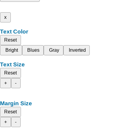
x
Text Color
Reset
Bright
Blues
Gray
Inverted
Text Size
Reset
+
-
Margin Size
Reset
+
-