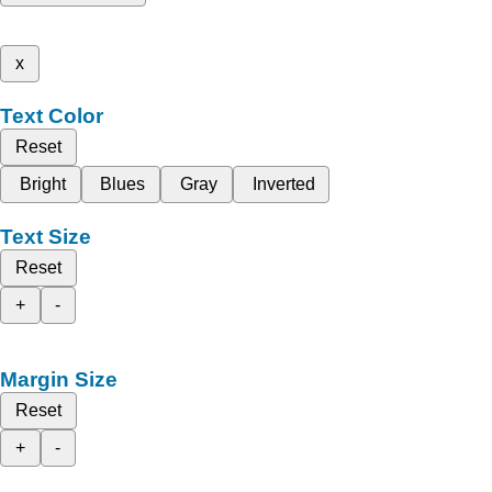
x
Text Color
Reset
Bright
Blues
Gray
Inverted
Text Size
Reset
+
-
Margin Size
Reset
+
-