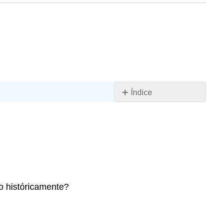
Índice
Sin
encabezados
o históricamente?