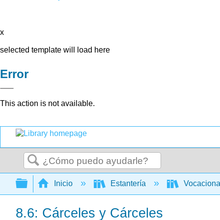
x
selected template will load here
Error
This action is not available.
Buscar
Expandir/contraer jerarquía global
Inicio
Estantería
Vocacion
8.6: Cárceles y Cárceles