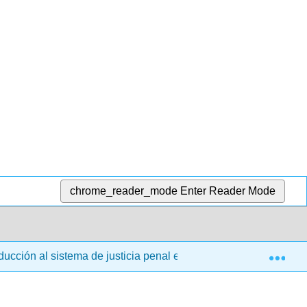
chrome_reader_mode
Enter Reader Mode
Exp
oducción al sistema de justicia penal estadounidense (Burke et a