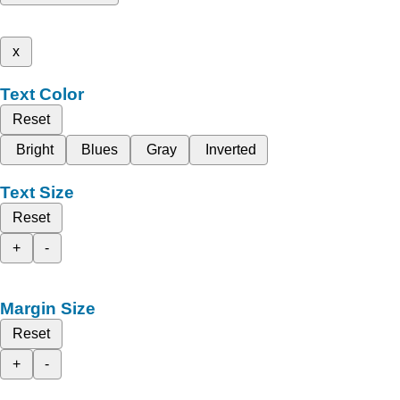
x
Text Color
Reset
Bright
Blues
Gray
Inverted
Text Size
Reset
+
-
Margin Size
Reset
+
-