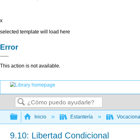
x
selected template will load here
Error
This action is not available.
Buscar
Expandir/contraer jerarquía global
Inicio
Estantería
Vocacion
9.10: Libertad Condicional