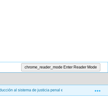
chrome_reader_mode
Enter Reader Mode
Exp
oducción al sistema de justicia penal estadounidense (Burke et a