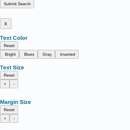
Submit Search
x
Text Color
Reset
Bright
Blues
Gray
Inverted
Text Size
Reset
+
-
Margin Size
Reset
+
-