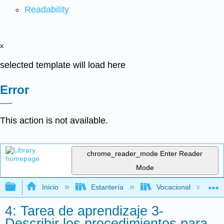
Readability
x
selected template will load here
Error
This action is not available.
chrome_reader_mode
Enter Reader
Mode
Expandir/contraer jerarquía global
Inicio
Estantería
Vocacional
4: Tarea de aprendizaje 3-
Describir los procedimientos para