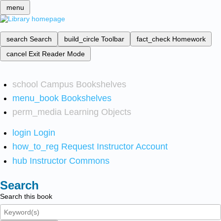
menu
search
Search
build_circle
Toolbar
fact_check
Homework
cancel
Exit Reader Mode
school
Campus Bookshelves
menu_book
Bookshelves
perm_media
Learning Objects
login
Login
how_to_reg
Request Instructor Account
hub
Instructor Commons
Search
Search this book