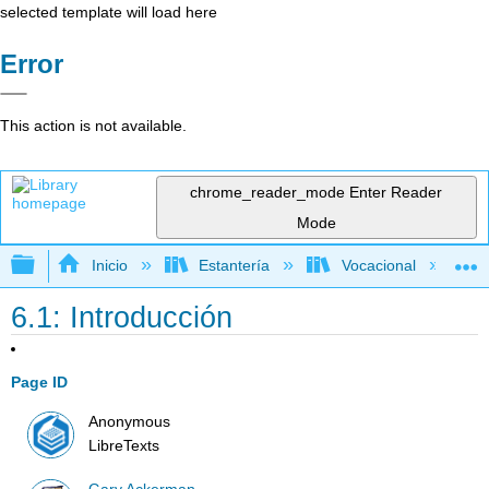
selected template will load here
Error
This action is not available.
chrome_reader_mode
Enter Reader
Mode
Expandir/contraer jerarquía global
Inicio
Estantería
Vocacional
6.1: Introducción
Page ID
Anonymous
LibreTexts