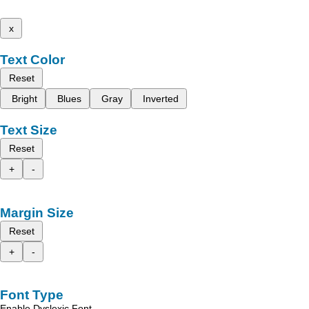
x
Text Color
Reset
Bright
Blues
Gray
Inverted
Text Size
Reset
+
-
Margin Size
Reset
+
-
Font Type
Enable Dyslexic Font