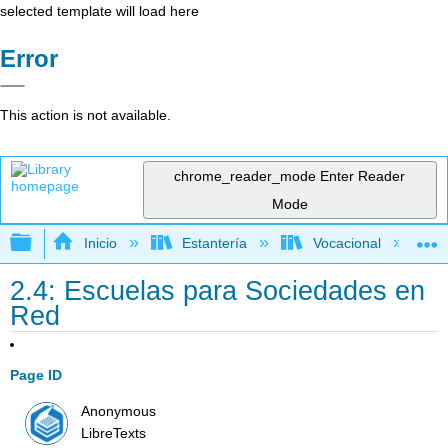
selected template will load here
Error
This action is not available.
chrome_reader_mode
Enter Reader
Mode
Expandir/contraer jerarquía global
Inicio
Estantería
Vocacional
2.4: Escuelas para Sociedades en
Red
Page ID
Anonymous
LibreTexts