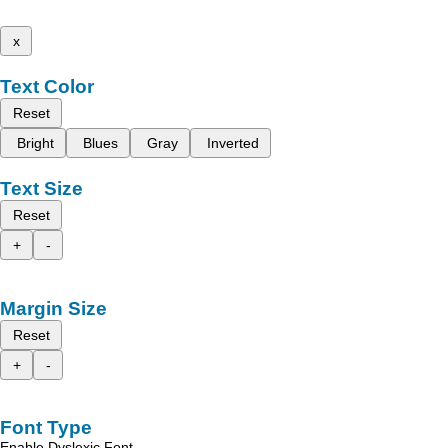
x
Text Color
Reset
Bright
Blues
Gray
Inverted
Text Size
Reset
+
-
Margin Size
Reset
+
-
Font Type
Enable Dyslexic Font