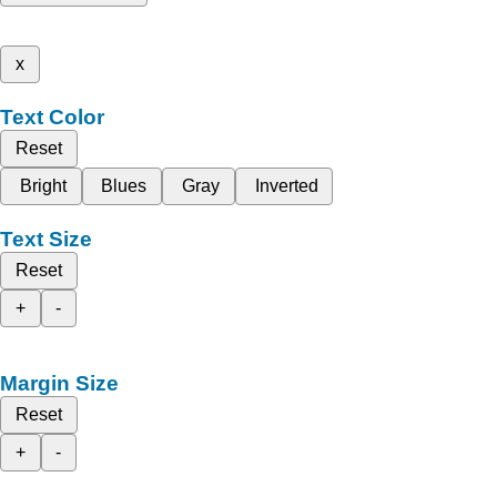
x
Text Color
Reset
Bright
Blues
Gray
Inverted
Text Size
Reset
+
-
Margin Size
Reset
+
-