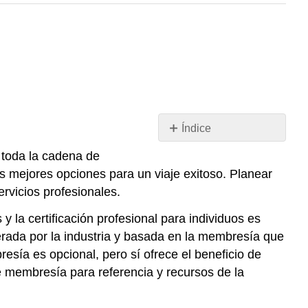
Índice
Agencias
 toda la cadena de
de
as mejores opciones para un viaje exitoso. Planear
Viajes
rvicios profesionales.
Tour
Operadores
 la certificación profesional para individuos es
Organizaciones
rada por la industria y basada en la membresía que
de
esía es opcional, pero sí ofrece el beneficio de
Marketing
de membresía para referencia y recursos de la
de
Destino