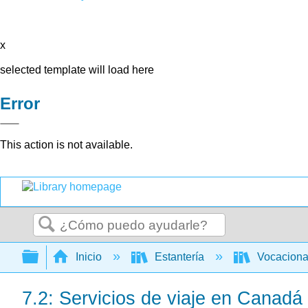
x
selected template will load here
Error
This action is not available.
Buscar
Expandir/contraer jerarquía global
Inicio
Estantería
Vocacion
7.2: Servicios de viaje en Canadá