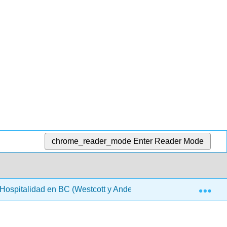
chrome_reader_mode
Enter Reader Mode
Exp
a Hospitalidad en BC (Westcott y Anderson) 2da Ed.
7: