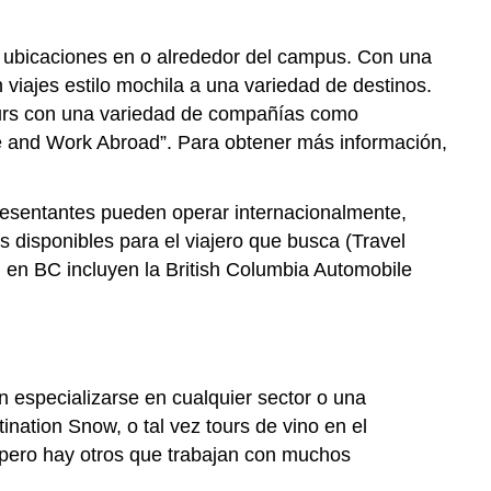
Destino
BC/Hellobc
 ubicaciones en o alrededor del campus. Con una
Organizaciones
Regionales
viajes estilo mochila a una variedad de destinos.
de
tours con una variedad de compañías como
Marketing
ve and Work Abroad”. Para obtener más información,
de
Destinos
Organizaciones
resentantes pueden operar internacionalmente,
de
disponibles para el viajero que busca (Travel
Marketing
 en BC incluyen la British Columbia Automobile
de
Destino
Comunitario
Otros
Sistemas
 especializarse en cualquier sector o una
y
ation Snow, o tal vez tours de vino en el
Organizaciones
 pero hay otros que trabajan con muchos