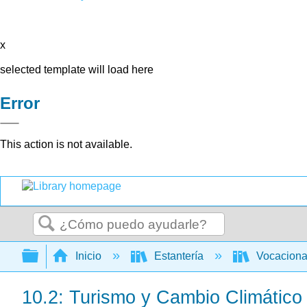
x
selected template will load here
Error
This action is not available.
Buscar
Expandir/contraer jerarquía global
Inicio
Estantería
Vocacion
10.2: Turismo y Cambio Climático