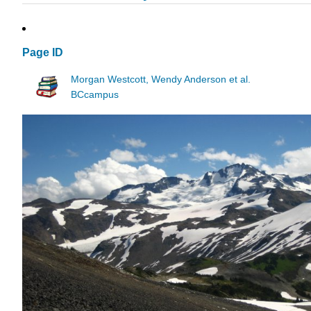
Page ID
Morgan Westcott, Wendy Anderson et al.
BCcampus