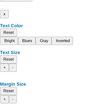
x
Text Color
Reset
Bright
Blues
Gray
Inverted
Text Size
Reset
+
-
Margin Size
Reset
+
-