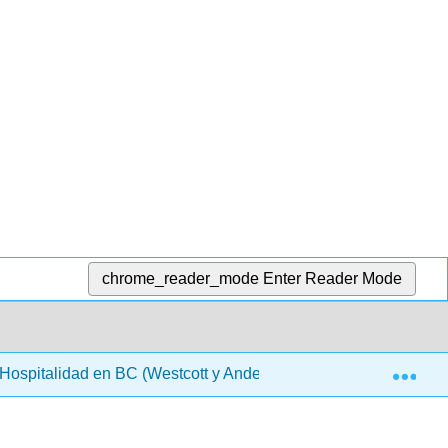
chrome_reader_mode
Enter Reader Mode
Exp
a Hospitalidad en BC (Westcott y Anderson) 2da Ed.
10