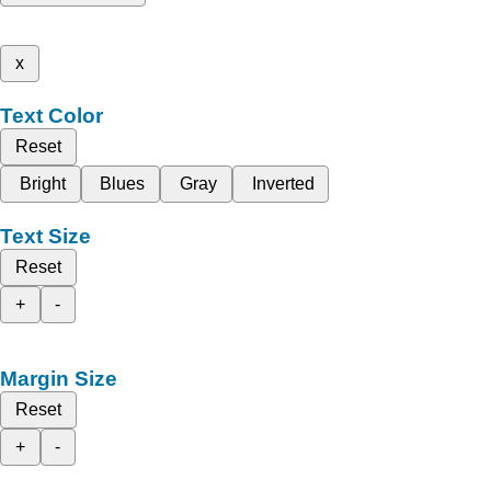
x
Text Color
Reset
Bright
Blues
Gray
Inverted
Text Size
Reset
+
-
Margin Size
Reset
+
-