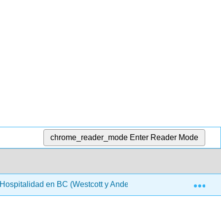
chrome_reader_mode
Enter Reader Mode
Exp
a Hospitalidad en BC (Westcott y Anderson) 2da Ed.
11