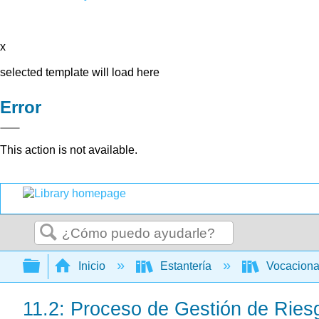
x
selected template will load here
Error
This action is not available.
Buscar
Expandir/contraer jerarquía global
Inicio
Estantería
Vocacion
11.2: Proceso de Gestión de Ries