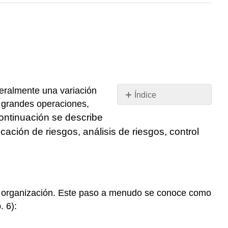
eralmente una variación
Índice
e grandes operaciones,
Identificación
ontinuación se describe
de
ción de riesgos, análisis de riesgos, control
Riesgos
Análisis
de
Riesgos
Control
a la organización. Este paso a menudo se conoce como
de
Riesgos
. 6):
Tratamiento
de