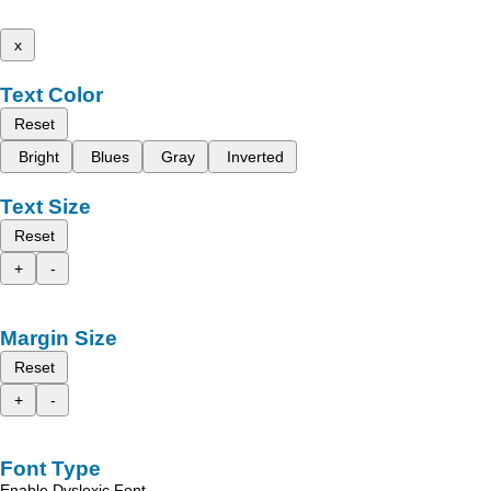
x
Text Color
Reset
Bright
Blues
Gray
Inverted
Text Size
Reset
+
-
Margin Size
Reset
+
-
Font Type
Enable Dyslexic Font