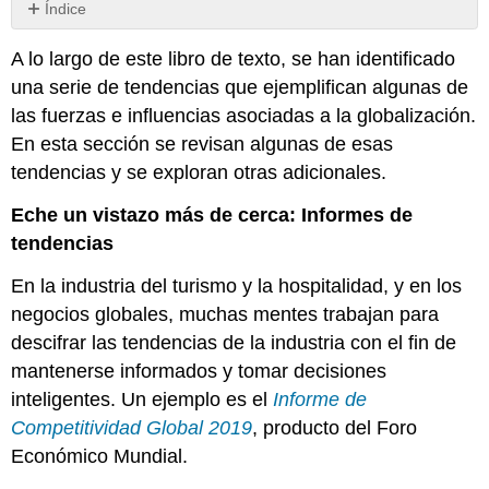
Índice
Tendencias
A lo largo de este libro de texto, se han identificado
políticas
una serie de tendencias que ejemplifican algunas de
Tendencias
Económicas
las fuerzas e influencias asociadas a la globalización.
Consumo
En esta sección se revisan algunas de esas
Colaborativo
tendencias y se exploran otras adicionales.
Economías
Emergentes
Eche un vistazo más de cerca: Informes de
Consumismo
tendencias
Consciente
Tendencias
En la industria del turismo y la hospitalidad, y en los
sociales
negocios globales, muchas mentes trabajan para
y
descifrar las tendencias de la industria con el fin de
culturales
mantenerse informados y tomar decisiones
Viajar
inteligentes. Un ejemplo es el
Informe de
como
tiempo
Competitividad Global 2019
, producto del Foro
para
Económico Mundial.
vincularse