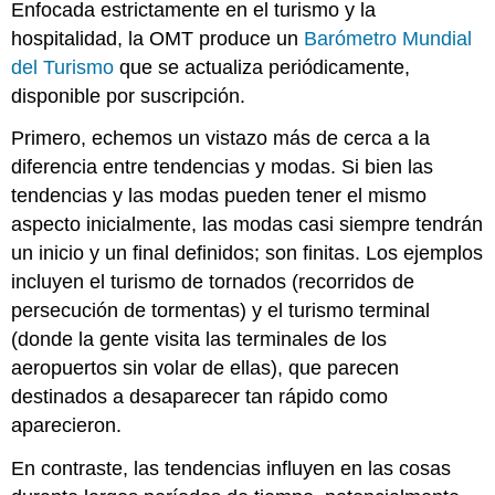
Poblaciones
Enfocada estrictamente en el turismo y la
dinámicas
hospitalidad, la OMT produce un
Barómetro Mundial
y
del Turismo
que se actualiza periódicamente,
migración
global
disponible por suscripción.
Desigualdad
Primero, echemos un vistazo más de cerca a la
creciente
y
diferencia entre tendencias y modas. Si bien las
algunas
tendencias y las modas pueden tener el mismo
oportunidades
aspecto inicialmente, las modas casi siempre tendrán
Experiencias
un inicio y un final definidos; son finitas. Los ejemplos
de
consumo
incluyen el turismo de tornados (recorridos de
Tendencias
persecución de tormentas) y el turismo terminal
Tecnológicas
(donde la gente visita las terminales de los
Tecnología
aeropuertos sin volar de ellas), que parecen
Móvil
destinados a desaparecer tan rápido como
Turismo
aparecieron.
Inteligente
Tecnología
En contraste, las tendencias influyen en las cosas
inmersiva