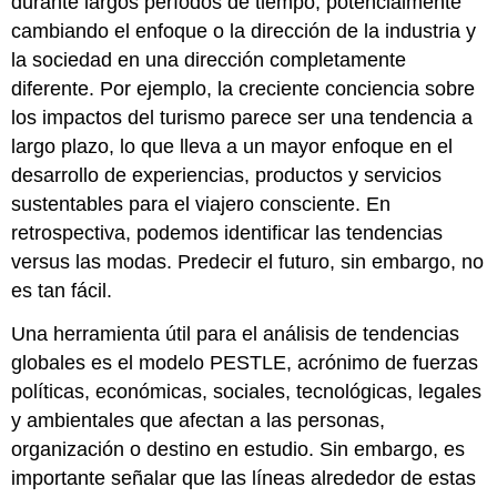
durante largos períodos de tiempo, potencialmente
Tendencias
Legales
cambiando el enfoque o la dirección de la industria y
Privacidad
la sociedad en una dirección completamente
y
diferente. Por ejemplo, la creciente conciencia sobre
Seguridad
los impactos del turismo parece ser una tendencia a
La
largo plazo, lo que lleva a un mayor enfoque en el
tecnología
y
desarrollo de experiencias, productos y servicios
el
sustentables para el viajero consciente. En
panorama
retrospectiva, podemos identificar las tendencias
jurídico
versus las modas. Predecir el futuro, sin embargo, no
Tendencias
Ambientales
es tan fácil.
Impactos
Una herramienta útil para el análisis de tendencias
desde
globales es el modelo PESTLE, acrónimo de fuerzas
y
sobre
políticas, económicas, sociales, tecnológicas, legales
el
y ambientales que afectan a las personas,
Medio
organización o destino en estudio. Sin embargo, es
Ambiente
importante señalar que las líneas alrededor de estas
Objetivos