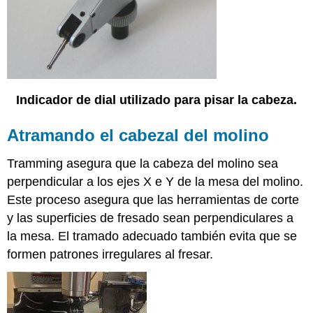
ascenso
Ajuste
de
la
velocidad
del
Indicador de dial utilizado para pisar la cabeza.
husillo
Uso
de
Atramando el cabezal del molino
un
buscador
Tramming asegura que la cabeza del molino sea
de
perpendicular a los ejes X e Y de la mesa del molino.
bordes
Este proceso asegura que las herramientas de corte
Uso
de
y las superficies de fresado sean perpendiculares a
los
la mesa. El tramado adecuado también evita que se
diales
formen patrones irregulares al fresar.
del
micrómetro
Stock
de