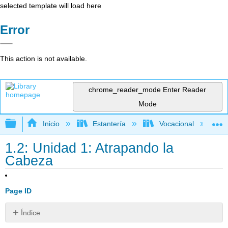
selected template will load here
Error
This action is not available.
chrome_reader_mode
Enter Reader
Mode
Expandir/contraer jerarquía global
Inicio
Estantería
Vocacional
1.2: Unidad 1: Atrapando la
Cabeza
Page ID
Índice
Objetivo