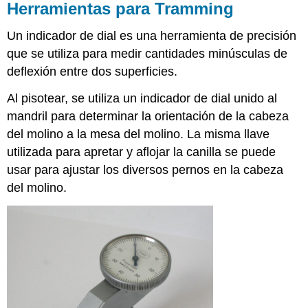
Y
Herramientas para Tramming
Indicando
el
Un indicador de dial es una herramienta de precisión
tornillo
que se utiliza para medir cantidades minúsculas de
de
deflexión entre dos superficies.
banco
Tipos
Al pisotear, se utiliza un indicador de dial unido al
de
mandril para determinar la orientación de la cabeza
Fresas
del molino a la mesa del molino. La misma llave
Pinzas
de
utilizada para apretar y aflojar la canilla se puede
resorte
usar para ajustar los diversos pernos en la cabeza
Fresado
del molino.
por
ascenso
vs.
fresado
convencional
Fresado
Convencional
Fresado
por