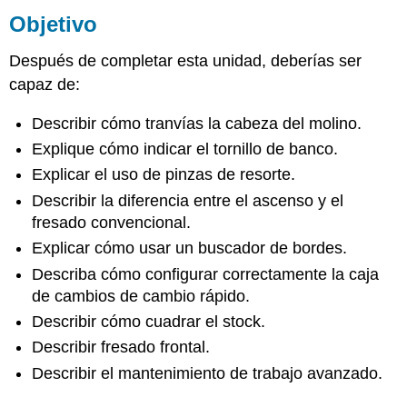
Objetivo
Herramientas
para
Tramming
Después de completar esta unidad, deberías ser
Atramando
capaz de:
el
cabezal
Describir cómo tranvías la cabeza del molino.
del
Explique cómo indicar el tornillo de banco.
molino
Proceso
Explicar el uso de pinzas de resorte.
de
Describir la diferencia entre el ascenso y el
Tramming
fresado convencional.
para
el
Explicar cómo usar un buscador de bordes.
Eje
Describa cómo configurar correctamente la caja
X
de cambios de cambio rápido.
Proceso
Describir cómo cuadrar el stock.
de
Tramming
Describir fresado frontal.
para
Describir el mantenimiento de trabajo avanzado.
el
Eje