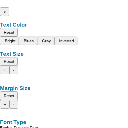
x
Text Color
Reset
Bright
Blues
Gray
Inverted
Text Size
Reset
+
-
Margin Size
Reset
+
-
Font Type
Enable Dyslexic Font