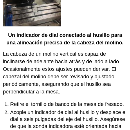
cuadratura
Fresado
frontal
Ranuras
de
Fresado
Un indicador de dial conectado al husillo para
Workholding
una alineación precisa de la cabeza del molino.
avanzado
TEST
La cabeza de un molino vertical es capaz de
UNITARIO
inclinarse de adelante hacia atrás y de lado a lado.
Ocasionalmente estos ajustes pueden derivar. El
cabezal del molino debe ser revisado y ajustado
periódicamente, asegurando que el husillo sea
perpendicular a la mesa.
Retire el tornillo de banco de la mesa de fresado.
Acople un indicador de dial al husillo y desplace el
dial a seis pulgadas del eje del husillo. Asegúrese
de que la sonda indicadora esté orientada hacia