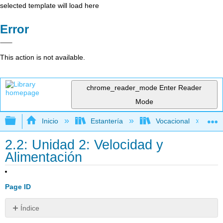
selected template will load here
Error
This action is not available.
chrome_reader_mode
Enter Reader
Mode
Expandir/contraer jerarquía global
Inicio
Estantería
Vocacional
2.2: Unidad 2: Velocidad y
Alimentación
Page ID
Índice
OBJETIVO