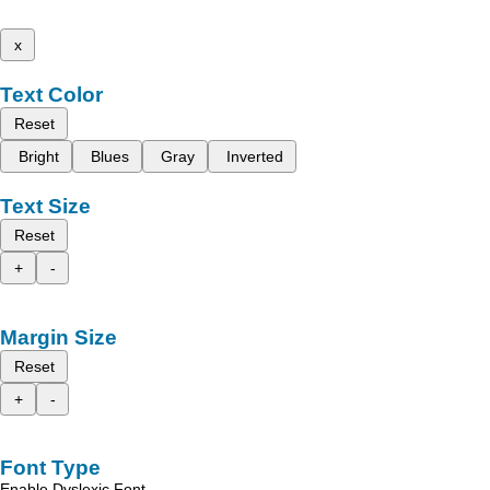
x
Text Color
Reset
Bright
Blues
Gray
Inverted
Text Size
Reset
+
-
Margin Size
Reset
+
-
Font Type
Enable Dyslexic Font