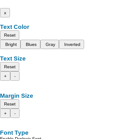
x
Text Color
Reset
Bright
Blues
Gray
Inverted
Text Size
Reset
+
-
Margin Size
Reset
+
-
Font Type
Enable Dyslexic Font