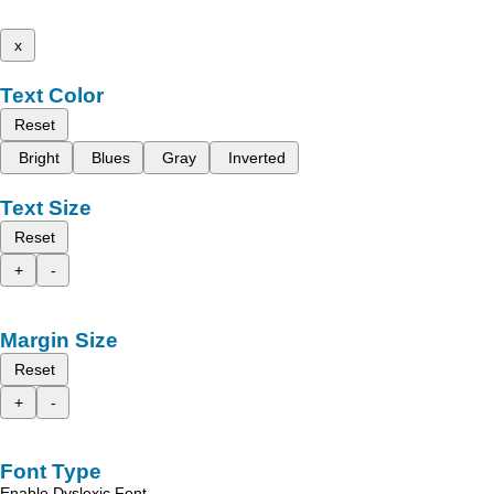
x
Text Color
Reset
Bright
Blues
Gray
Inverted
Text Size
Reset
+
-
Margin Size
Reset
+
-
Font Type
Enable Dyslexic Font