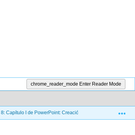
chrome_reader_mode
Enter Reader Mode
Exp
8: Capítulo I de PowerPoint: Creación de presentaciones