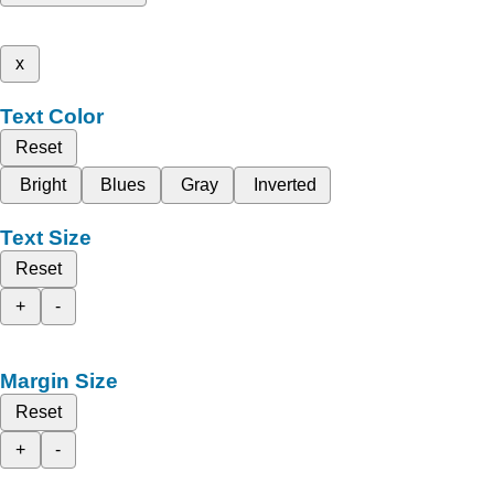
x
Text Color
Reset
Bright
Blues
Gray
Inverted
Text Size
Reset
+
-
Margin Size
Reset
+
-