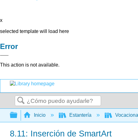
x
selected template will load here
Error
This action is not available.
Buscar
Expandir/contraer jerarquía global
Inicio
Estantería
Vocacion
8.11: Inserción de SmartArt