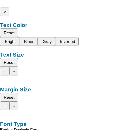
x
Text Color
Reset
Bright
Blues
Gray
Inverted
Text Size
Reset
+
-
Margin Size
Reset
+
-
Font Type
Enable Dyslexic Font