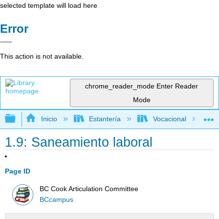
selected template will load here
Error
This action is not available.
chrome_reader_mode
Enter Reader
Mode
Expandir/contraer jerarquía global
Inicio
Estantería
Vocacional
1.9: Saneamiento laboral
Page ID
BC Cook Articulation Committee
BCcampus