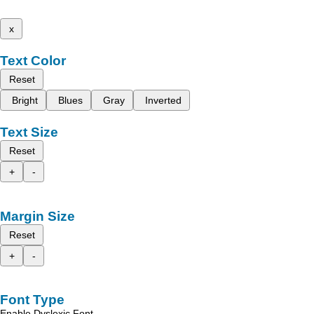
x
Text Color
Reset
Bright
Blues
Gray
Inverted
Text Size
Reset
+
-
Margin Size
Reset
+
-
Font Type
Enable Dyslexic Font