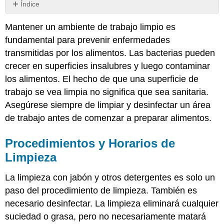
Índice
Procedimientos
Mantener un ambiente de trabajo limpio es
y
Horarios
fundamental para prevenir enfermedades
de
transmitidas por los alimentos. Las bacterias pueden
Limpieza
crecer en superficies insalubres y luego contaminar
Procedimientos
los alimentos. El hecho de que una superficie de
para
el
trabajo se vea limpia no significa que sea sanitaria.
lavado
Asegúrese siempre de limpiar y desinfectar un área
de
de trabajo antes de comenzar a preparar alimentos.
platos
Mantenimiento
Procedimientos y Horarios de
rutinario
de
Limpieza
equipos
Importancia
La limpieza con jabón y otros detergentes es solo un
de
paso del procedimiento de limpieza. También es
la
necesario desinfectar. La limpieza eliminará cualquier
higiene
personal
suciedad o grasa, pero no necesariamente matará