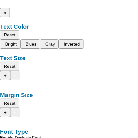
x
Text Color
Reset
Bright
Blues
Gray
Inverted
Text Size
Reset
+
-
Margin Size
Reset
+
-
Font Type
Enable Dyslexic Font