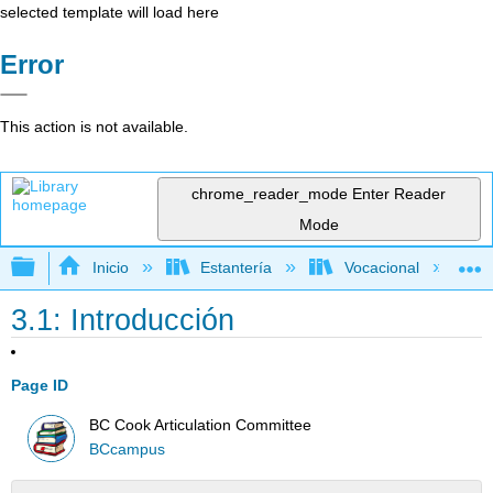
selected template will load here
Error
This action is not available.
chrome_reader_mode
Enter Reader
Mode
Expandir/contraer jerarquía global
Inicio
Estantería
Vocacional
3.1: Introducción
Page ID
BC Cook Articulation Committee
BCcampus