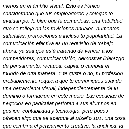
de
menos en el ámbito visual. Esto es irónico
Diseño
considerando que tus empleadores y colegas te
Contraste
con
evalúan por lo bien que te comunicas, una habilidad
Fuentes:
que se refleja en las revisiones anuales, aumentos
Serif/Sans
salariales, promociones e incluso tu popularidad. La
Serif
comunicación efectiva es un requisito de trabajo
Contraste
con
ahora, ya sea que esté tratando de vencer a los
rellenos
competidores, comunicar visión, demostrar liderazgo
y
de pensamiento, recaudar capital o cambiar el
contornos
mundo de otra manera. Y te guste o no, tu profesión
La
repetición
probablemente requiera que te comuniques usando
unifica
una herramienta visual, independientemente de tu
una
dominio o formación en este medio. Las escuelas de
imagen
negocios en particular perforan a sus alumnos en
Repetición
con
gestión, contabilidad y tecnología, pero pocas
Color
ofrecen algo que se acerque al Diseño 101, una cosa
Alineación
que combina el pensamiento creativo, la analítica, la