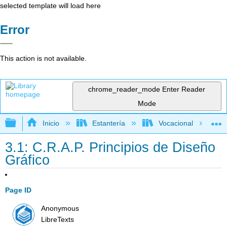
selected template will load here
Error
This action is not available.
chrome_reader_mode
Enter Reader
Mode
Expandir/contraer jerarquía global
Inicio
Estantería
Vocacional
3.1: C.R.A.P. Principios de Diseño
Gráfico
Page ID
Anonymous
LibreTexts