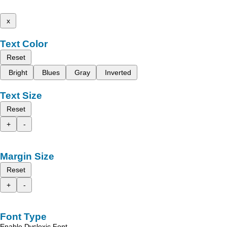
x
Text Color
Reset
Bright
Blues
Gray
Inverted
Text Size
Reset
+
-
Margin Size
Reset
+
-
Font Type
Enable Dyslexic Font