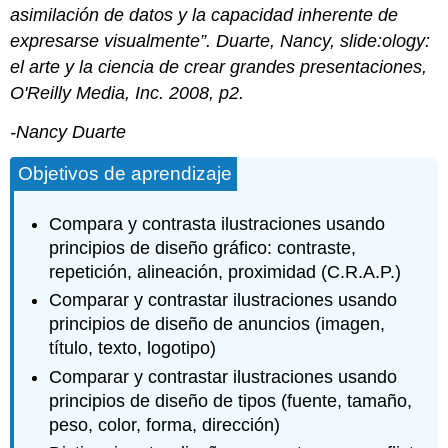
Proximidad
asimilación de datos y la capacidad inherente de
Resumen
expresarse visualmente”. Duarte, Nancy,
slide:ology:
de
diseño
el arte y la ciencia de crear grandes presentaciones
,
gráfico
O'Reilly Media, Inc. 2008, p2.
Diseño
de
-Nancy Duarte
anuncios:
imagen,
Objetivos de aprendizaje
titular,
texto
Compara y contrasta ilustraciones usando
y
principios de diseño gráfico: contraste,
logotipo
repetición, alineación, proximidad (C.R.A.P.)
Comparar y contrastar ilustraciones usando
principios de diseño de anuncios (imagen,
título, texto, logotipo)
Comparar y contrastar ilustraciones usando
principios de diseño de tipos (fuente, tamaño,
peso, color, forma, dirección)