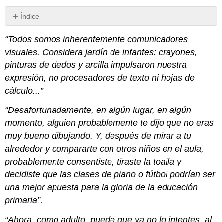
Índice
Introducción
“Todos somos inherentemente comunicadores
¿Dónde
visuales. Considera jardín de infantes: crayones,
Estamos
en
pinturas de dedos y arcilla impulsaron nuestra
el
expresión, no procesadores de texto ni hojas de
Ciclo
cálculo...”
de
Vida?
“Desafortunadamente, en algún lugar, en algún
Contraste
momento, alguien probablemente te dijo que no eras
Contraste
a
muy bueno dibujando. Y, después de mirar a tu
través
alrededor y compararte con otros niños en el aula,
del
probablemente consentiste, tiraste la toalla y
peso
decidiste que las clases de piano o fútbol podrían ser
visual
Contraste
una mejor apuesta para la gloria de la educación
con
primaria”.
Fuentes:
Tipo
“Ahora, como adulto, puede que ya no lo intentes, al