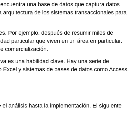
e encuentra una base de datos que captura datos
para
a arquitectura de los sistemas transaccionales para
producir
información
¿Qué
les. Por ejemplo, después de resumir miles de
es
d particular que viven en un área en particular.
Business
Intelligence?
de comercialización.
Proceso
iva es una habilidad clave. Hay una serie de
de
omo Excel y sistemas de bases de datos como Access.
Inteligencia
de
Negocios
l análisis hasta la implementación. El siguiente