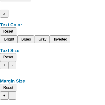
x
Text Color
Reset
Bright
Blues
Gray
Inverted
Text Size
Reset
+
-
Margin Size
Reset
+
-