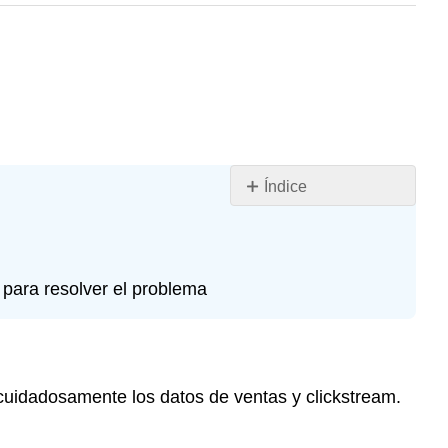
Índice
Introducción
¿Dónde
Estamos
en
 para resolver el problema
el
Ciclo
de
Vida?
cuidadosamente los datos de ventas y clickstream.
Kiva:
Resumir
datos