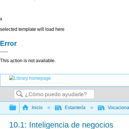
x
selected template will load here
Error
This action is not available.
Buscar
Expandir/contraer jerarquía global
Inicio
Estantería
Vocacion
10.1: Inteligencia de negocios