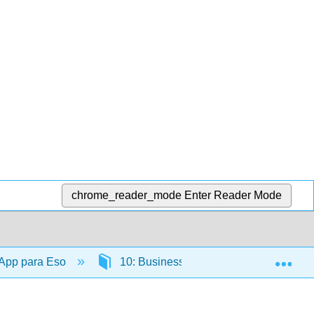
chrome_reader_mode
Enter Reader Mode
Exp
 App para Eso
10: Business Intelligence- Análisis de