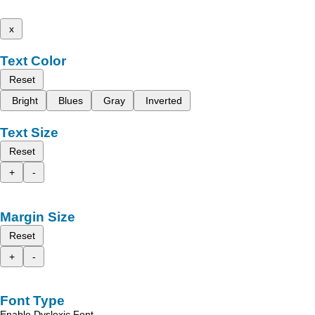
x
Text Color
Reset
Bright
Blues
Gray
Inverted
Text Size
Reset
+
-
Margin Size
Reset
+
-
Font Type
Enable Dyslexic Font