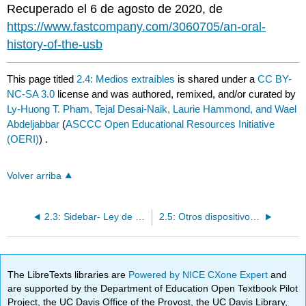
Recuperado el 6 de agosto de 2020, de
https://www.fastcompany.com/3060705/an-oral-
history-of-the-usb
This page titled
2.4: Medios extraíbles
is shared under a
CC BY-
NC-SA 3.0
license and was authored, remixed, and/or curated by
Ly-Huong T. Pham, Tejal Desai-Naik, Laurie Hammond, and Wael
Abdeljabbar
(
ASCCC Open Educational Resources Initiative
(OERI)
) .
Volver arriba
2.3: Sidebar- Ley de Moore
2.5: Otros dispositivos de cómputos
The LibreTexts libraries are
Powered by NICE CXone Expert
and
are supported by the Department of Education Open Textbook Pilot
Project, the UC Davis Office of the Provost, the UC Davis Library,