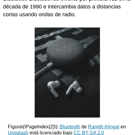
década de 1990 e intercambia datos a distancias
cortas usando ondas de radio.
Figura
\(\PageIndex{2}\)
:
Bluetooth
de
Ranjith Alingal
en
Unsplash
está licenciado bajo
CC BY-SA 2.0