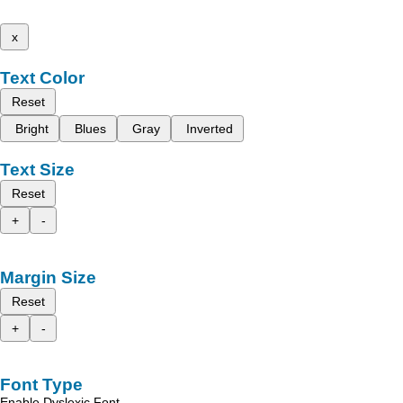
x
Text Color
Reset
Bright
Blues
Gray
Inverted
Text Size
Reset
+
-
Margin Size
Reset
+
-
Font Type
Enable Dyslexic Font