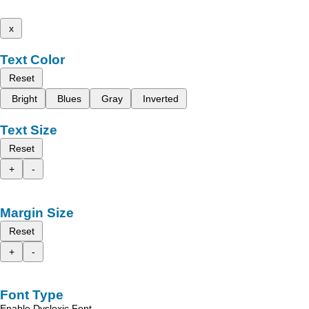
x
Text Color
Reset
Bright
Blues
Gray
Inverted
Text Size
Reset
+
-
Margin Size
Reset
+
-
Font Type
Enable Dyslexic Font