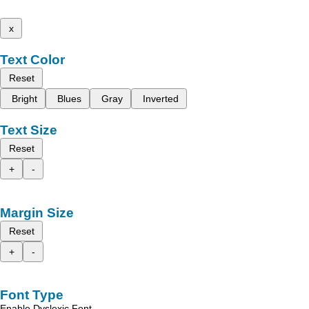
x
Text Color
Reset
Bright
Blues
Gray
Inverted
Text Size
Reset
+
-
Margin Size
Reset
+
-
Font Type
Enable Dyslexic Font