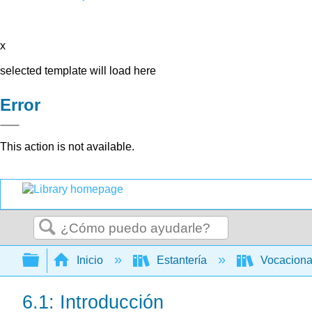
x
selected template will load here
Error
This action is not available.
Buscar
Expandir/contraer jerarquía global
Inicio
Estantería
Vocacion
6.1: Introducción