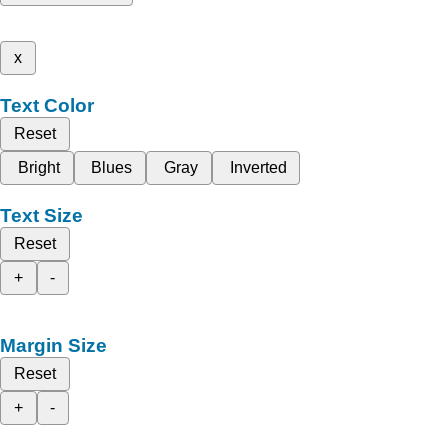
x
Text Color
Reset
Bright
Blues
Gray
Inverted
Text Size
Reset
+
-
Margin Size
Reset
+
-