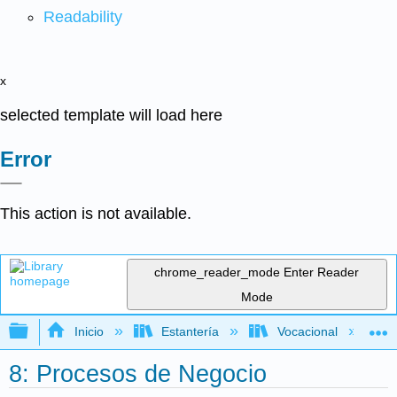
Readability
x
selected template will load here
Error
This action is not available.
chrome_reader_mode
Enter Reader
Mode
Expandir/contraer jerarquía global
Inicio
Estantería
Vocacional
8: Procesos de Negocio