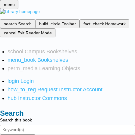
menu
search
Search
build_circle
Toolbar
fact_check
Homework
cancel
Exit Reader Mode
school
Campus Bookshelves
menu_book
Bookshelves
perm_media
Learning Objects
login
Login
how_to_reg
Request Instructor Account
hub
Instructor Commons
Search
Search this book