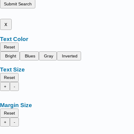
Submit Search
x
Text Color
Reset
Bright
Blues
Gray
Inverted
Text Size
Reset
+
-
Margin Size
Reset
+
-