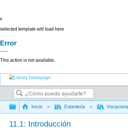
x
selected template will load here
Error
This action is not available.
Buscar
Expandir/contraer jerarquía global
Inicio
Estantería
Vocacion
11.1: Introducción