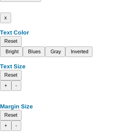
x
Text Color
Reset
Bright
Blues
Gray
Inverted
Text Size
Reset
+
-
Margin Size
Reset
+
-