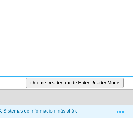
chrome_reader_mode
Enter Reader Mode
Exp
: Sistemas de información más allá de la organización