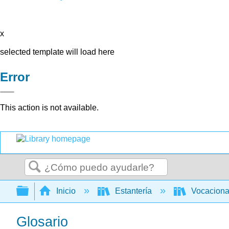
x
selected template will load here
Error
This action is not available.
Buscar
Expandir/contraer jerarquía global
Inicio
Estantería
Vocacion
Glosario