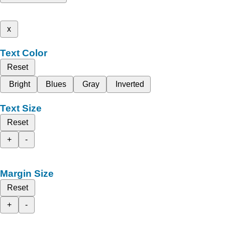
x
Text Color
Reset
Bright
Blues
Gray
Inverted
Text Size
Reset
+
-
Margin Size
Reset
+
-