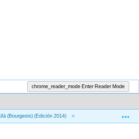
chrome_reader_mode
Enter Reader Mode
Exp
llá (Bourgeois) (Edición 2014)
Volver Materia