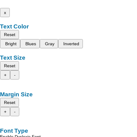
x
Text Color
Reset
Bright
Blues
Gray
Inverted
Text Size
Reset
+
-
Margin Size
Reset
+
-
Font Type
Enable Dyslexic Font