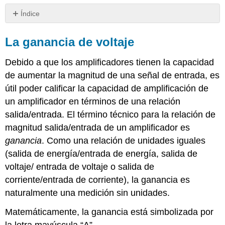
Índice
La
ganancia
La ganancia de voltaje
de
voltaje
Debido a que los amplificadores tienen la capacidad
Cómo
de aumentar la magnitud de una señal de entrada, es
calcular
útil poder calificar la capacidad de amplificación de
la
ganancia
un amplificador en términos de una relación
de
salida/entrada. El término técnico para la relación de
voltaje
magnitud salida/entrada de un amplificador es
Ganancias
ganancia
. Como una relación de unidades iguales
del
amplificador
(salida de energía/entrada de energía, salida de
eléctrico:
voltaje/ entrada de voltaje o salida de
voltaje,
corriente/entrada de corriente), la ganancia es
corriente
naturalmente una medición sin unidades.
y/o
potencia
Matemáticamente, la ganancia está simbolizada por