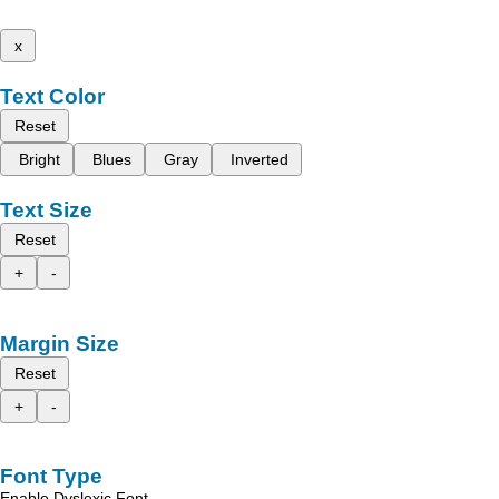
x
Text Color
Reset
Bright
Blues
Gray
Inverted
Text Size
Reset
+
-
Margin Size
Reset
+
-
Font Type
Enable Dyslexic Font