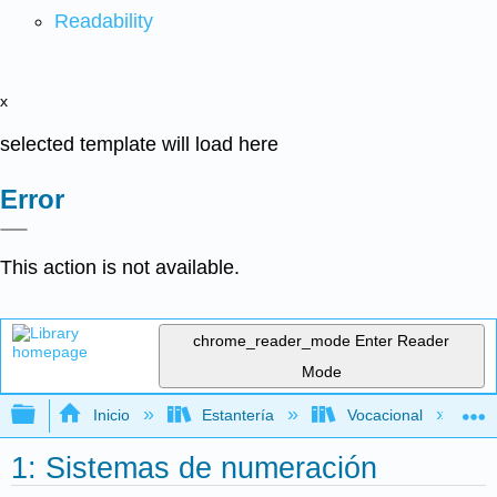
Readability
x
selected template will load here
Error
This action is not available.
chrome_reader_mode
Enter Reader
Mode
Expandir/contraer jerarquía global
Inicio
Estantería
Vocacional
1: Sistemas de numeración