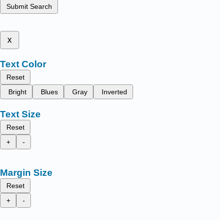
Submit Search
x
Text Color
Reset
Bright
Blues
Gray
Inverted
Text Size
Reset
+
-
Margin Size
Reset
+
-