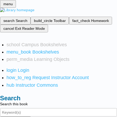
menu
search
Search
build_circle
Toolbar
fact_check
Homework
cancel
Exit Reader Mode
school
Campus Bookshelves
menu_book
Bookshelves
perm_media
Learning Objects
login
Login
how_to_reg
Request Instructor Account
hub
Instructor Commons
Search
Search this book