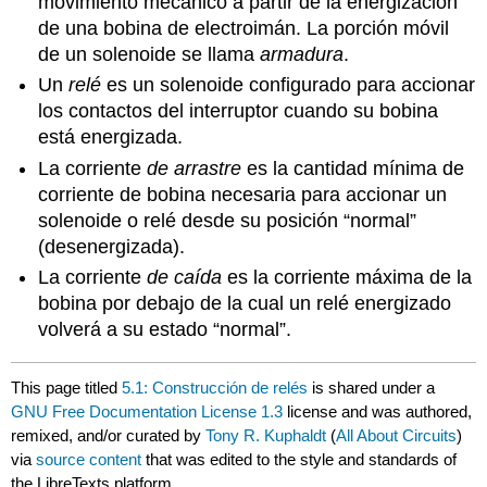
movimiento mecánico a partir de la energización
de una bobina de electroimán. La porción móvil
de un solenoide se llama
armadura
.
Un
relé
es un solenoide configurado para accionar
los contactos del interruptor cuando su bobina
está energizada.
La corriente
de arrastre
es la cantidad mínima de
corriente de bobina necesaria para accionar un
solenoide o relé desde su posición “normal”
(desenergizada).
La corriente
de caída
es la corriente máxima de la
bobina por debajo de la cual un relé energizado
volverá a su estado “normal”.
This page titled
5.1: Construcción de relés
is shared under a
GNU Free Documentation License 1.3
license and was authored,
remixed, and/or curated by
Tony R. Kuphaldt
(
All About Circuits
)
via
source content
that was edited to the style and standards of
the LibreTexts platform.