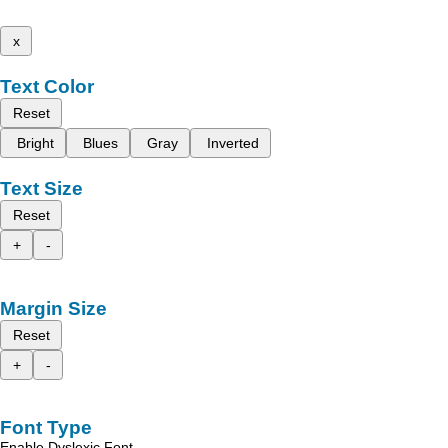
x
Text Color
Reset
Bright
Blues
Gray
Inverted
Text Size
Reset
+
-
Margin Size
Reset
+
-
Font Type
Enable Dyslexic Font