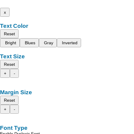
x
Text Color
Reset
Bright
Blues
Gray
Inverted
Text Size
Reset
+
-
Margin Size
Reset
+
-
Font Type
Enable Dyslexic Font