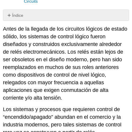
Circuits
Índice
La
Antes de la llegada de los circuitos lógicos de estado
historia
de
sólido, los sistemas de control lógico fueron
los
diseñados y construidos exclusivamente alrededor
controladores
de relés electromecánicos. Los relés están lejos de
lógicos
programables
ser obsoletos en el diseño moderno, pero han sido
PLC
reemplazados en muchos de sus roles anteriores
de
como dispositivos de control de nivel lógico,
programación
relegados con mayor frecuencia a aquellas
y
lógica
aplicaciones que exigen conmutación de alta
de
corriente y/o alta tensión.
escalera
Comportamiento
Los sistemas y procesos que requieren control de
del
“encendido/apagado” abundan en el comercio y la
sistema
industria modernos, pero tales sistemas de control
de
control