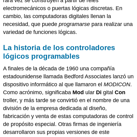
rara vez se construyen a partir de relés
electromecánicos o puertas lógicas discretas. En
Diseño
a
cambio, las computadoras digitales llenan la
prueba
necesidad, que puede
programarse
para realizar una
de
variedad de funciones lógicas.
fallas
en
sistemas
La historia de los controladores
controlados
lógicos programables
por
PLC
A finales de la década de 1960 una compañía
Funcionalidad
estadounidense llamada Bedford Associates lanzó un
avanzada
de
dispositivo informático al que llamaron el
MODICON
.
PLC
Como acrónimo, significaba
Mod
ular
Di
gital
Con
Monitoreo
troller, y más tarde se convirtió en el nombre de una
y
división de la empresa dedicada al diseño,
Control
Remoto
fabricación y venta de estas computadoras de control
de
de propósito especial. Otras firmas de ingeniería
PLC
desarrollaron sus propias versiones de este
a