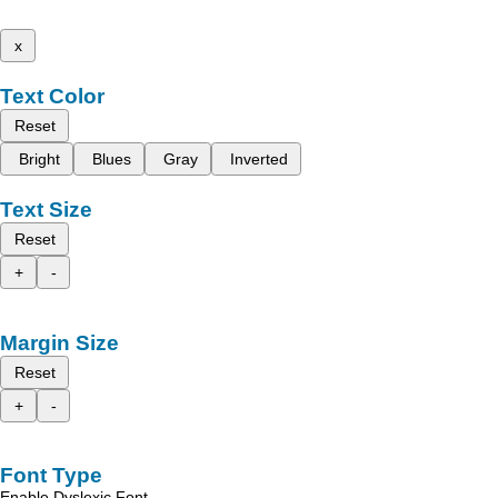
x
Text Color
Reset
Bright
Blues
Gray
Inverted
Text Size
Reset
+
-
Margin Size
Reset
+
-
Font Type
Enable Dyslexic Font