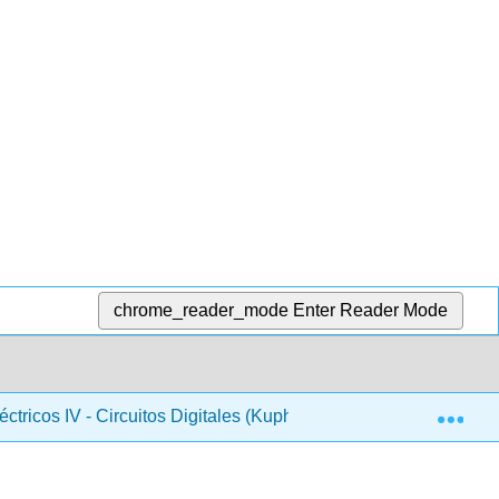
chrome_reader_mode
Enter Reader Mode
Exp
éctricos IV - Circuitos Digitales (Kuphaldt)
15: Almace