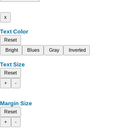
x
Text Color
Reset
Bright
Blues
Gray
Inverted
Text Size
Reset
+
-
Margin Size
Reset
+
-