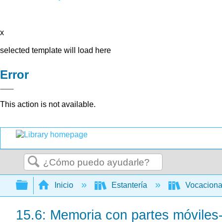
x
selected template will load here
Error
This action is not available.
Buscar
Expandir/contraer jerarquía global
Inicio
Estantería
Vocacion
15.6: Memoria con partes móviles-