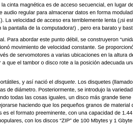
, la cinta magnética es de acceso secuencial, en lugar d
 de audio regular para almacenar datos en forma modulada
. La velocidad de acceso era terriblemente lenta (¡si est
 la pantalla de la computadora!) , pero era barato y bast
cial. Para abordar este punto débil, se construyeron “
cionó movimiento de velocidad constante. Se proporcionó
és de servomotores a varias ubicaciones en la altura de
 a que el tambor o disco rote a la posición adecuada una 
rtátiles, y así nació el
disquete
. Los disquetes (llamado
s de diámetro. Posteriormente, se introdujo la variedad 
ndo todas las cosas iguales, un disco más grande tiene 
rarse haciendo que los pequeños granos de material de 
as es el formato preeminente, con una capacidad de 1.4
o populares, con los discos “ZIP” de 100 Mbytes y 1 Gb