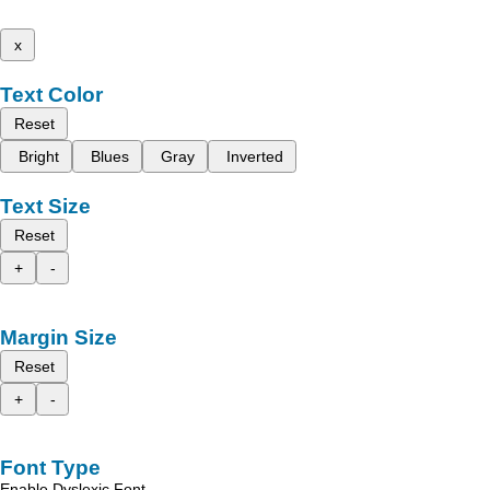
x
Text Color
Reset
Bright
Blues
Gray
Inverted
Text Size
Reset
+
-
Margin Size
Reset
+
-
Font Type
Enable Dyslexic Font