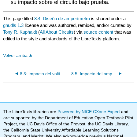
su impacto sobre el circuito bajo prueba.
This page titled
8.4: Diseño de amperímetro
is shared under a
gnudls 1.3
license and was authored, remixed, and/or curated by
Tony R. Kuphaldt
(
All About Circuits
) via
source content
that was
edited to the style and standards of the LibreTexts platform.
Volver arriba
8.3: Impacto del voltímetro en el circuito medido
8.5: Impacto del amperímetro en el circuito medido
The LibreTexts libraries are
Powered by NICE CXone Expert
and
are supported by the Department of Education Open Textbook Pilot
Project, the UC Davis Office of the Provost, the UC Davis Library,
the California State University Affordable Learning Solutions
Program, and Merlot. We also acknowledge previous National