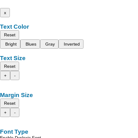
x
Text Color
Reset
Bright
Blues
Gray
Inverted
Text Size
Reset
+
-
Margin Size
Reset
+
-
Font Type
Enable Dyslexic Font