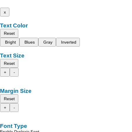
x
Text Color
Reset
Bright
Blues
Gray
Inverted
Text Size
Reset
+
-
Margin Size
Reset
+
-
Font Type
Enable Dyslexic Font