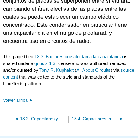
conjuntos de placas se superponen entre sí variará,
cambiando el área efectiva de las placas entre las
cuales se puede establecer un campo eléctrico
concentrado. Este condensador en particular tiene
una capacitancia en el rango de picofarad, y
encuentra uso en circuitos de radio.
This page titled
13.3: Factores que afectan a la capacitancia
is
shared under a
gnudls 1.3
license and was authored, remixed,
and/or curated by
Tony R. Kuphaldt
(
All About Circuits
) via
source
content
that was edited to the style and standards of the
LibreTexts platform.
Volver arriba
13.2: Capacitores y Cálculo
13.4: Capacitores en serie y paralelos