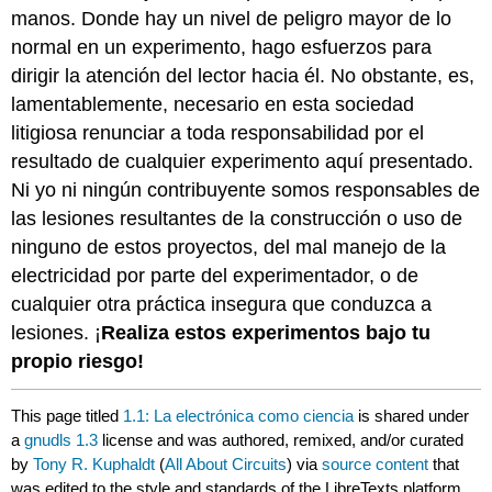
manos. Donde hay un nivel de peligro mayor de lo
normal en un experimento, hago esfuerzos para
dirigir la atención del lector hacia él. No obstante, es,
lamentablemente, necesario en esta sociedad
litigiosa renunciar a toda responsabilidad por el
resultado de cualquier experimento aquí presentado.
Ni yo ni ningún contribuyente somos responsables de
las lesiones resultantes de la construcción o uso de
ninguno de estos proyectos, del mal manejo de la
electricidad por parte del experimentador, o de
cualquier otra práctica insegura que conduzca a
lesiones. ¡
Realiza estos experimentos bajo tu
propio riesgo!
This page titled
1.1: La electrónica como ciencia
is shared under
a
gnudls 1.3
license and was authored, remixed, and/or curated
by
Tony R. Kuphaldt
(
All About Circuits
) via
source content
that
was edited to the style and standards of the LibreTexts platform.