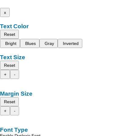
x
Text Color
Reset
Bright
Blues
Gray
Inverted
Text Size
Reset
+
-
Margin Size
Reset
+
-
Font Type
Enable Dyslexic Font