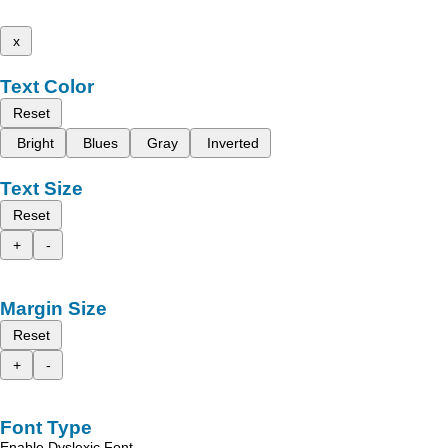
x
Text Color
Reset
Bright
Blues
Gray
Inverted
Text Size
Reset
+
-
Margin Size
Reset
+
-
Font Type
Enable Dyslexic Font