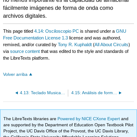
fácilmente imágenes de forma de onda como
archivos digitales.
This page titled
4.14: Osciloscopio PC
is shared under a
GNU
Free Documentation License 1.3
license and was authored,
remixed, and/or curated by
Tony R. Kuphaldt
(
All About Circuits
)
via
source content
that was edited to the style and standards of
the LibreTexts platform.
Volver arriba
4.13: Teclado Musical como Generador de Señal
4.15: Análisis de forma de onda
The LibreTexts libraries are
Powered by NICE CXone Expert
and
are supported by the Department of Education Open Textbook Pilot
Project, the UC Davis Office of the Provost, the UC Davis Library,
the California State University Affordable Learning Solutions