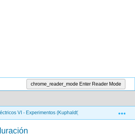
chrome_reader_mode
Enter Reader Mode
Exp
léctricos VI - Experimentos (Kuphaldt)
8:555 Circuito
duración