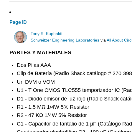
Page ID
Tony R. Kuphaldt
Schweitzer Engineering Laboratories
via
All About Circ
PARTES Y MATERIALES
Dos Pilas AAA
Clip de Batería (Radio Shack catálogo # 270-39
Un DVM o VOM
U1 - T One CMOS TLC555 temporizador IC (Radi
D1 - Diodo emisor de luz rojo (Radio Shack catá
R1 - 1.5 MΩ 1/4W 5% Resistor
R2 - 47 KΩ 1/4W 5% Resistor
C1 - Capacitor de tantalio de 1 µF (Catálogo Ra