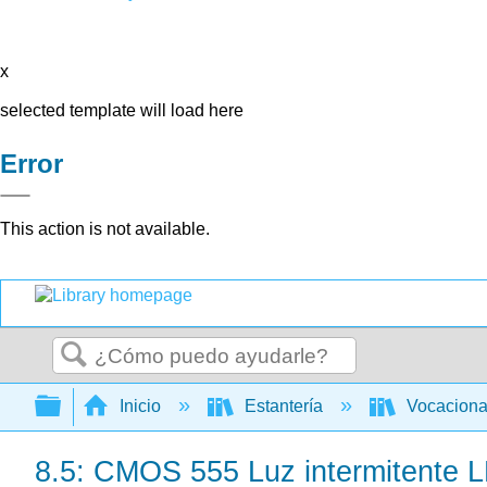
x
selected template will load here
Error
This action is not available.
Buscar
Expandir/contraer jerarquía global
Inicio
Estantería
Vocacion
8.5: CMOS 555 Luz intermitente L