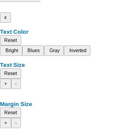
x
Text Color
Reset
Bright
Blues
Gray
Inverted
Text Size
Reset
+
-
Margin Size
Reset
+
-