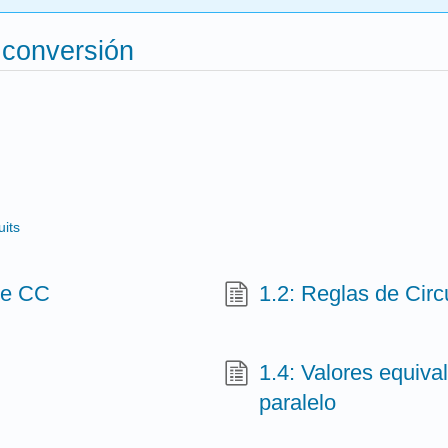
 conversión
uits
 de CC
1.2: Reglas de Circ
1.4: Valores equiv
paralelo