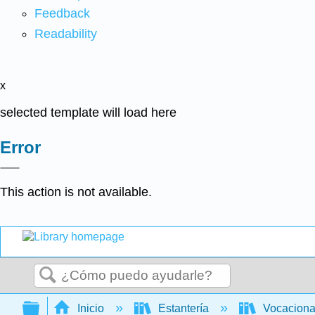
Feedback
Readability
x
selected template will load here
Error
This action is not available.
Buscar
Expandir/contraer jerarquía global
Inicio
Estantería
Vocacion