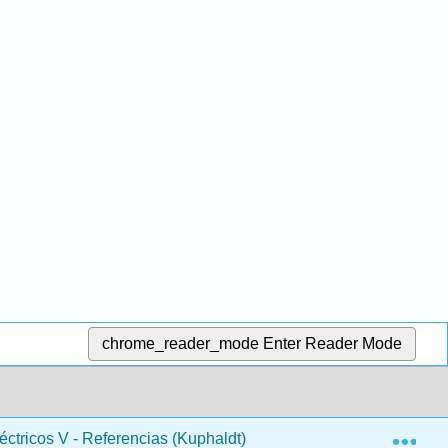
chrome_reader_mode
Enter Reader Mode
Exp
léctricos V - Referencias (Kuphaldt)
1: Ecuaciones útil